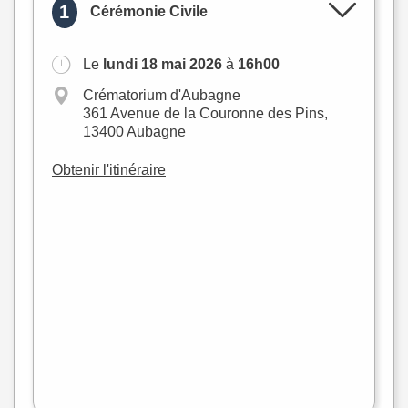
1
Cérémonie Civile
Le
lundi 18 mai 2026
à
16h00
Crématorium d'Aubagne
361 Avenue de la Couronne des Pins,
13400 Aubagne
Obtenir l'itinéraire
+
−
flet
|
©
treetMap